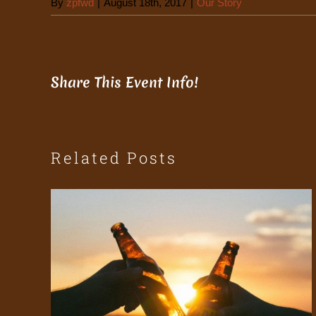
By
zpfwd
|
August 18th, 2017
|
Our Story
Share This Event Info!
Related Posts