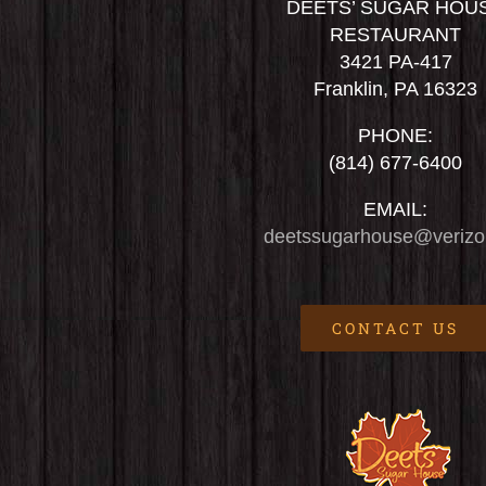
DEETS’ SUGAR HOU
RESTAURANT
3421 PA-417
Franklin, PA 16323
PHONE:
(814) 677-6400
EMAIL:
deetssugarhouse@verizo
CONTACT US