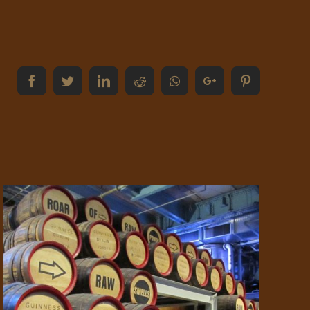
Facebook
Twitter
LinkedIn
Reddit
Whatsapp
Google+
Pinterest