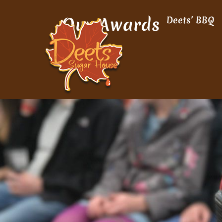
Our Awards
Deets’ BBQ