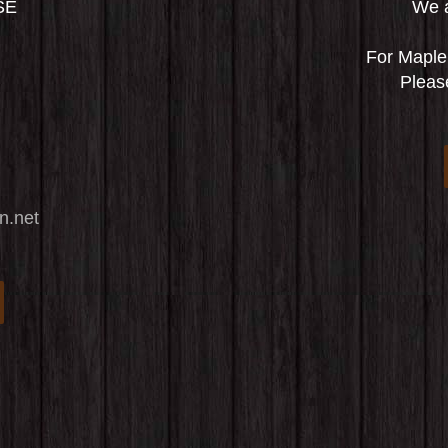
SE
We a
For Maple
Please
n.net