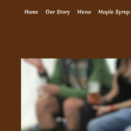
Skip
to
Home
Our Story
Menu
Maple Syrup
content
View
Larger
Image