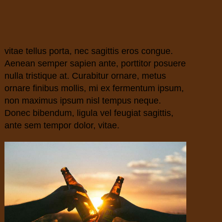
vitae tellus porta, nec sagittis eros congue.
Aenean semper sapien ante, porttitor posuere
nulla tristique at. Curabitur ornare, metus
ornare finibus mollis, mi ex fermentum ipsum,
non maximus ipsum nisl tempus neque.
Donec bibendum, ligula vel feugiat sagittis,
ante sem tempor dolor, vitae.